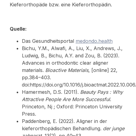
Kieferorthopäde bzw. eine Kieferorthopädin.
Quelle:
Das Gesundheitsportal
medondo.health
Bichu, Y.M., Alwafi, A., Liu, X., Andrews, J.,
Ludwig, B., Bichu, A.Y. and Zou, B. (2023).
Advances in orthodontic clear aligner
materials.
Bioactive Materials
, [online] 22,
pp.384–403.
doi:https://doi.org/10.1016/j.bioactmat.2022.10.006
Hamermesh, D.S. (2011).
Beauty Pays : Why
Attractive People Are More Successful
.
Princeton, Nj ; Oxford: Princeton University
Press.
Paddenberg, E. (2022). Aligner in der
kieferorthopädischen Behandlung.
der junge
zahnarzt
, 13(2), pp.40–43.