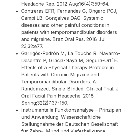
Headache Rep. 2012 Aug;16(4):359-64.
Contreras EFR, Fernandes G, Ongaro PCJ,
Campi LB, Gonçalves DAG. Systemic
diseases and other painful conditions in
patients with temporomandibular disorders
and migraine. Braz Oral Res. 2018 Jul
23;32:e77.
Garrigós-Pedrón M, La Touche R, Navarro-
Desentre P, Gracia-Naya M, Segura-Ortí E.
Effects of a Physical Therapy Protocol in
Patients with Chronic Migraine and
Temporomandibular Disorders: A
Randomized, Single-Blinded, Clinical Trial. J
Oral Facial Pain Headache. 2018
Spring;32(2):137-150.
Instrumentelle Funktionsanalyse – Prinzipien
und Anwendung. Wissenschaftliche
Stellungnahme der Deutschen Gesellschaft
für Zahn-, Mund und Kieferheilkunde