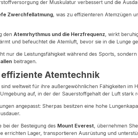
stoffversorgung der Muskulatur verbessert und die Ausdau
efe Zwerchfellatmung
, was zu effizienteren Atemzügen un
ng den
Atemrhythmus und die Herzfrequenz
, wirkt beru
ärmt und befeuchtet die Atemluft, bevor sie in die Lunge ge
ht nur die Leistungsfähigkeit während des Sports, sonder
allen
beitragen.
r effiziente Atemtechnik
, sind weltweit für ihre außergewöhnlichen Fähigkeiten im
mgebung auf, in der der Sauerstoffgehalt der Luft stark red
ngungen angepasst: Sherpas besitzen eine hohe Lungenkapazi
usdauer.
e bei der Besteigung des
Mount Everest
, übernehmen Sher
e errichten Lager, transportieren Ausrüstung und unterstü