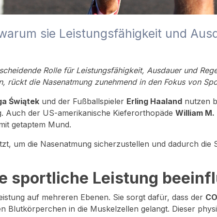
warum sie Leistungsfähigkeit und Aus
ntscheidende Rolle für Leistungsfähigkeit, Ausdauer und Re
, rückt die Nasenatmung zunehmend in den Fokus von Spor
ga Świątek
und der Fußballspieler
Erling Haaland
nutzen b
ng. Auch der US-amerikanische Kieferorthopäde
William M.
 mit getaptem Mund.
tzt, um die Nasenatmung sicherzustellen und dadurch die 
 sportliche Leistung beeinf
Leistung auf mehreren Ebenen. Sie sorgt dafür, dass der
CO₂
ten Blutkörperchen in die Muskelzellen gelangt. Dieser ph